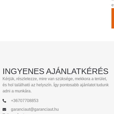
e
INGYENES AJÁNLATKÉRÉS
Kérjük, részletezze, mire van szüksége, mekkora a terület,
és hol található az helyszín. Így pontosabb ajánlatot tudunk
adni a munkára.
+36707708853
garanciaut@garanciaut.hu